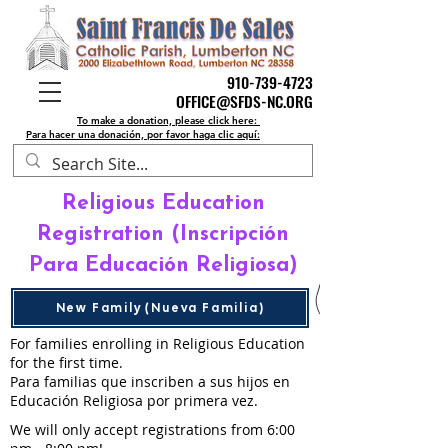
910-739-4723
910-739-4723
OFFICE@SFDS-NC.ORG
OFFICE@SFDS-NC.ORG
To make a donation, please click here:
Para hacer una donación, por favor haga clic aquí:
Religious Education
Registration (Inscripción
Para Educación Religiosa)
New Family (Nueva Familia)
For families enrolling in Religious Education
for the first time.
Para familias que inscriben a sus hijos en
Educación Religiosa por primera vez.
We will only accept registrations from 6:00