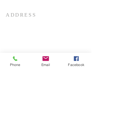
ADDRESS
Phone
Email
Facebook
CONTACTS
Phone:
910-739-4723
Fax:
910-739-5443
office@sfds-nc.org